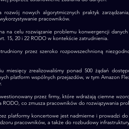
 rozwój nowych algorytmicznych praktyk zarządzania
i wykorzystywanie pracowników.
a na celu rozwiązanie problemu konwergencji danych 
rt. 15, 20 i 22 RODO w kontekście zatrudnienia.
 utrudniony przez szeroko rozpowszechnioną niezgo
iu miesięcy zrealizowaliśmy ponad 500 żądań dostę
nych platform wspólnych przejazdów, w tym Amazon Flex,
.
westionowany przez firmy, które wdrażają ciemne wzor
ia RODO, co zmusza pracowników do rozwiązywania pro
ez platformy koncertowe jest nadmierne i prowadzi do
zoru pracowników, a także do rozbudowy infrastruktury