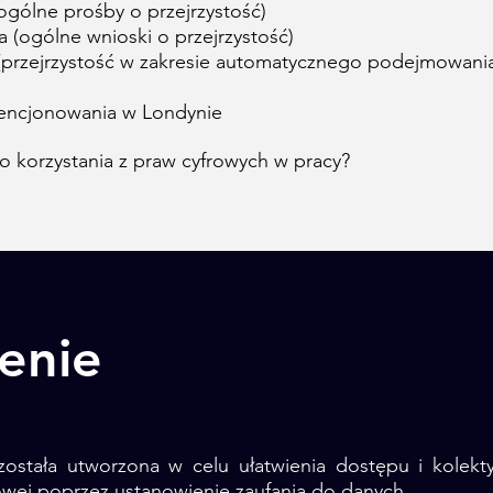
ogólne prośby o przejrzystość)
a (ogólne wnioski o przejrzystość)
 (przejrzystość w zakresie automatycznego podejmowania
cencjonowania w Londynie
o korzystania z praw cyfrowych w pracy?
enie
ostała utworzona w celu ułatwienia dostępu i kolekty
owej poprzez ustanowienie zaufania do danych.