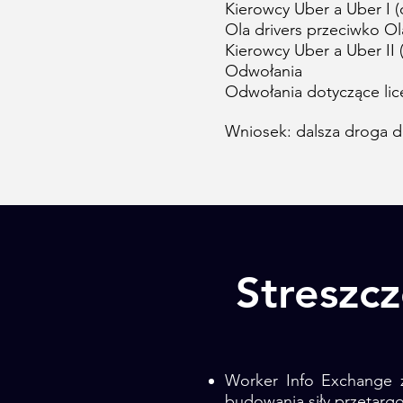
Kierowcy Uber a Uber I (
Ola drivers przeciwko Ol
Kierowcy Uber a Uber II
Odwołania
Odwołania dotyczące li
Wniosek: dalsza droga d
Streszcz
​
Worker Info Exchange z
budowania siły przetarg