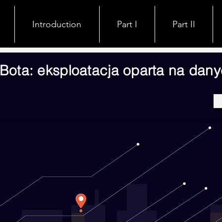
 Data
Request Data
Introduction
About
Part I
Research
News
Part II
Blog
Bota: eksploatacja oparta na dan