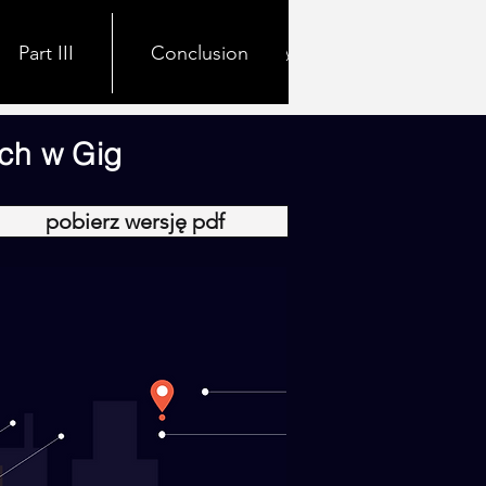
Part III
Contact
Donate
Conclusion
Opportunit
Polityka prywatności
ych w Gig
pobierz wersję pdf