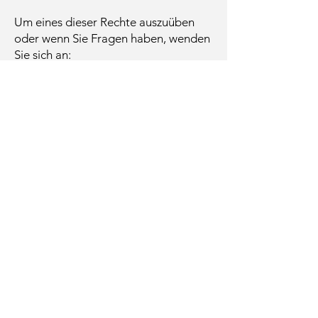
Um eines dieser Rechte auszuüben
oder wenn Sie Fragen haben, wenden
Sie sich an:
office@workerinfoexchange.org.uk
Anfragen können jederzeit gestellt
werden und WIE wird in
Übereinstimmung mit den britischen
Datenschutzgesetzen antworten.
Betroffene Personen, die unter EU-
Recht fallen, können auch berechtigt
sein, Beschwerden in Bezug auf die
Datenverarbeitung oder die
Bearbeitung von Anträgen auf
Zugang zu betroffenen Personen bei
der Datenschutzaufsichtsbehörde in
ihrem Wohnsitzland einzureichen.
Relevante Namen und Kontaktdaten
der Aufsichtsbehörden sind
hier
aufgeführt. Die Datenschutzbehörde