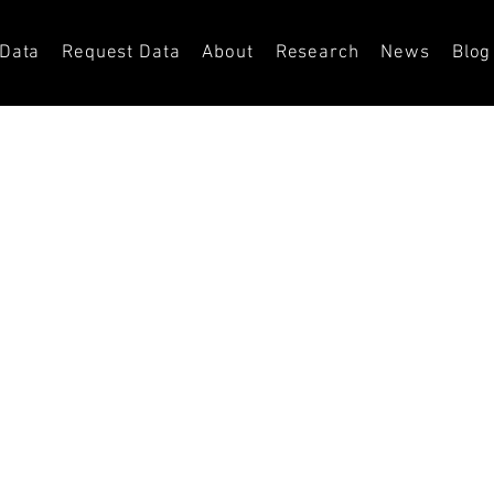
 Data
Request Data
About
Research
News
Blog