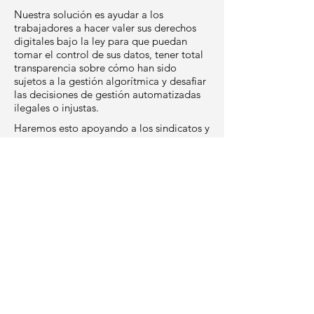
Nuestra solución es ayudar a los
trabajadores a hacer valer sus derechos
digitales bajo la ley para que puedan
tomar el control de sus datos, tener total
transparencia sobre cómo han sido
sujetos a la gestión algorítmica y desafiar
las decisiones de gestión automatizadas
ilegales o injustas.
Haremos esto apoyando a los sindicatos y
las organizaciones de trabajadores de
base para acceder y agregar sus datos
con otros trabajadores a través del
desarrollo de confianza (es) de datos.
Armados con un análisis poderoso, los
trabajadores pueden monitorear mejor
sus condiciones en el trabajo y tomar
medidas para mejorar las cosas, ya sea en
las calles, en los tribunales o en la
legislatura.