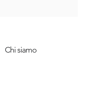
Chi siamo
Nessun post
pubblicato in questa
lingua
Quando verranno pubblicati i
post, li vedrai qui.