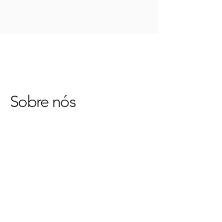
Sobre nós
Ainda não há posts
publicados nesse
idioma
Assim que novos posts forem
publicados, você poderá vê-
los aqui.