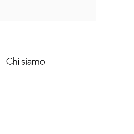
Chi siamo
Nessun post
pubblicato in questa
lingua
Quando verranno pubblicati i
post, li vedrai qui.